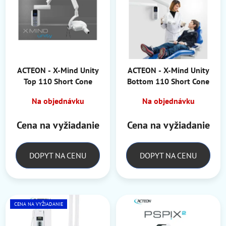
p
i
i
e
s
p
p
r
r
o
o
ACTEON - X-Mind Unity
ACTEON - X-Mind Unity
d
Top 110 Short Cone
Bottom 110 Short Cone
d
u
u
k
Na objednávku
Na objednávku
k
t
t
o
Cena na vyžiadanie
Cena na vyžiadanie
o
v
v
DOPYT NA CENU
DOPYT NA CENU
CENA NA VYŽIADANIE