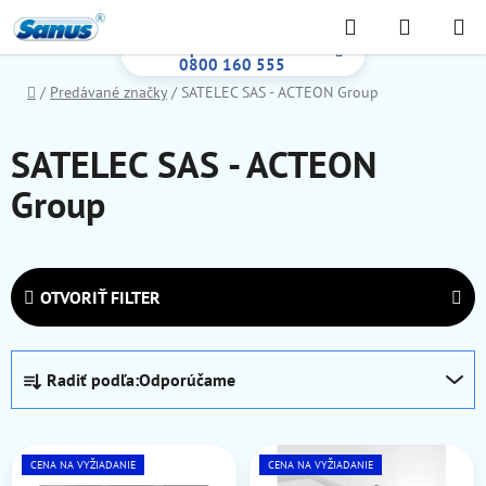
Prejsť
Hľadať
NÁKUP
na
Bezplatná infolinka:
KOŠÍK
obsah
0800 160 555
Domov
/
Predávané značky
/
SATELEC SAS - ACTEON Group
SATELEC SAS - ACTEON
Group
OTVORIŤ FILTER
R
Radiť podľa:
Odporúčame
a
d
V
e
ý
CENA NA VYŽIADANIE
CENA NA VYŽIADANIE
n