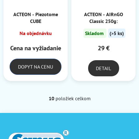
ACTEON - Piezotome
ACTEON - AIRnGO
CUBE
Classic 250g:
Na objednávku
Skladom
(>5 ks)
Cena na vyžiadanie
29 €
DOPYT NA CENU
DETAIL
10
položiek celkom
O
v
l
Z
á
á
d
p
a