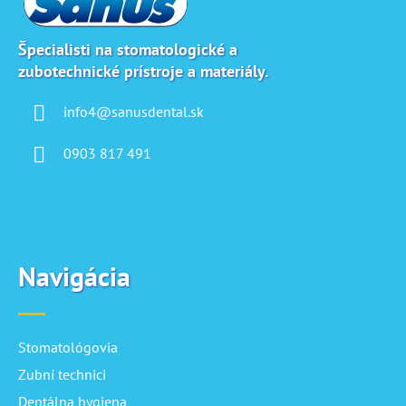
ä
c
t
i
i
e
Špecialisti na stomatologické a
p
zubotechnické prístroje a materiály.
e
r
v
info4@sanusdental.sk
k
y
0903 817 491
v
ý
p
i
s
u
Navigácia
Stomatológovia
Zubní technici
Dentálna hygiena