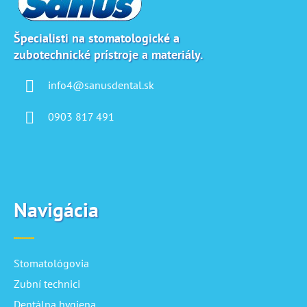
ä
t
i
Špecialisti na stomatologické a
zubotechnické prístroje a materiály.
e
info4@sanusdental.sk
0903 817 491
Navigácia
Stomatológovia
Zubní technici
Dentálna hygiena