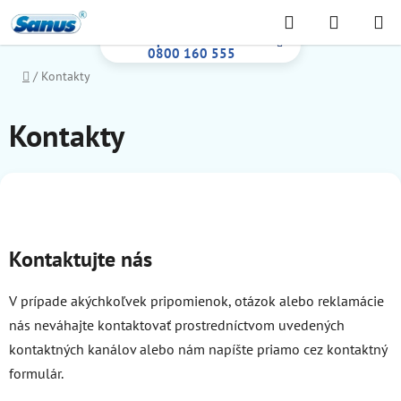
Prejsť
Hľadať
NÁKUP
na
Bezplatná infolinka:
KOŠÍK
obsah
0800 160 555
Domov
/
Kontakty
Kontakty
Kontaktujte nás
V prípade akýchkoľvek pripomienok, otázok alebo reklamácie
nás neváhajte kontaktovať prostredníctvom uvedených
kontaktných kanálov alebo nám napíšte priamo cez kontaktný
formulár.