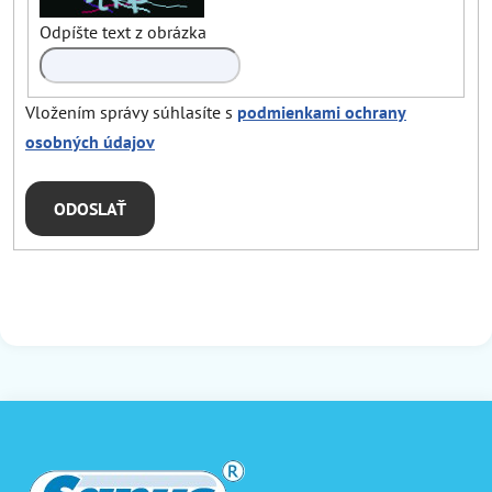
Odpíšte text z obrázka
Vložením správy súhlasíte s
podmienkami ochrany
osobných údajov
ODOSLAŤ
Z
á
p