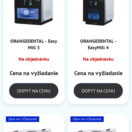
p
i
i
e
s
p
p
r
r
o
o
ORANGEDENTAL - Easy
ORANGEDENTAL -
d
Mill 5
EasyMill 4
d
u
u
k
Na objednávku
Na objednávku
k
t
t
o
Cena na vyžiadanie
Cena na vyžiadanie
o
v
v
DOPYT NA CENU
DOPYT NA CENU
CENA NA VYŽIADANIE
CENA NA VYŽIADANIE