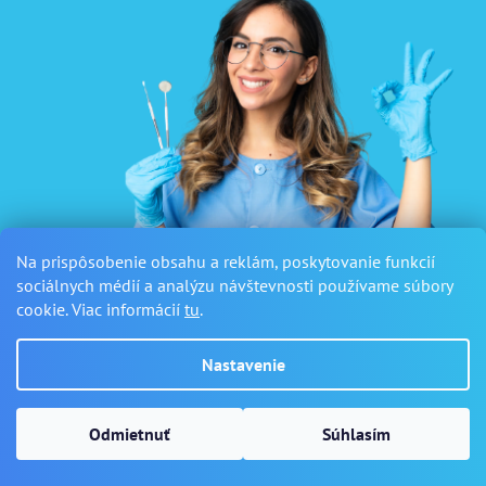
Na prispôsobenie obsahu a reklám, poskytovanie funkcií
sociálnych médií a analýzu návštevnosti používame súbory
cookie. Viac informácií
tu
.
Nastavenie
Vytvoril Shoptet
a
Adatelier
Odmietnuť
Súhlasím
Copyright 2026
Sanus Dental
. Všetky práva vyhradené.
Upraviť nastavenie cookies