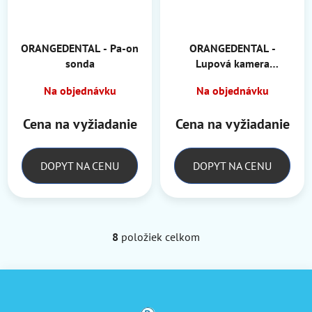
ORANGEDENTAL - Pa-on
ORANGEDENTAL -
sonda
Lupová kamera
ProCamXS 4K 25mm
Na objednávku
Na objednávku
Cena na vyžiadanie
Cena na vyžiadanie
DOPYT NA CENU
DOPYT NA CENU
8
položiek celkom
O
v
l
Z
á
á
d