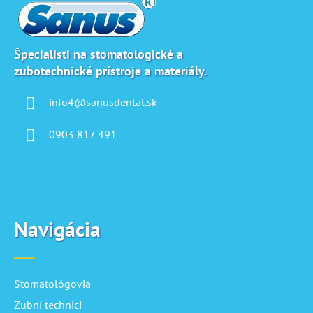
p
a
ä
c
t
i
i
e
Špecialisti na stomatologické a
p
zubotechnické prístroje a materiály.
e
r
v
info4@sanusdental.sk
k
y
0903 817 491
v
ý
p
i
s
u
Navigácia
Stomatológovia
Zubní technici