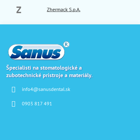
Z
Zhermack S.p.A.
Z
á
p
ä
t
i
Špecialisti na stomatologické a
zubotechnické prístroje a materiály.
e
info4@sanusdental.sk
0903 817 491