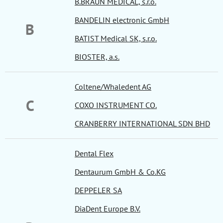
B.BRAUN MEDICAL, s.r.o.
BANDELIN electronic GmbH
B
BATIST Medical SK, s.r.o.
BIOSTER, a.s.
Coltene/Whaledent AG
C
COXO INSTRUMENT CO.
CRANBERRY INTERNATIONAL SDN BHD
Dental Flex
Dentaurum GmbH & Co.KG
DEPPELER SA
DiaDent Europe B.V.