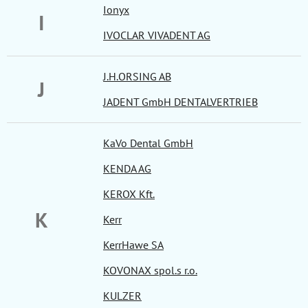
Ionyx
I
IVOCLAR VIVADENT AG
J.H.ORSING AB
J
JADENT GmbH DENTALVERTRIEB
KaVo Dental GmbH
KENDA AG
KEROX Kft.
K
Kerr
KerrHawe SA
KOVONAX spol.s r.o.
KULZER