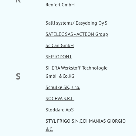
Renfert GmbH
Salli systems/ Easydoing Oy S
SATELEC SAS - ACTEON Group
SciCan GmbH
SEPTODONT
SHERA Werkstoff-Technologie
S
GmbH&Co.KG
Schulke SK, s.r.o.
SOGEVA S.R.L.
Stoddard ApS
STYL FRIGO S.N.C.DI MANIAS GIORGIO
&C.