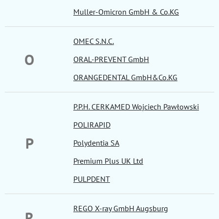
Muller-Omicron GmbH & Co.KG
OMEC S.N.C.
O
ORAL-PREVENT GmbH
ORANGEDENTAL GmbH&Co.KG
P.P.H. CERKAMED Wojciech Pawłowski
POLIRAPID
P
Polydentia SA
Premium Plus UK Ltd
PULPDENT
REGO X-ray GmbH Augsburg
R