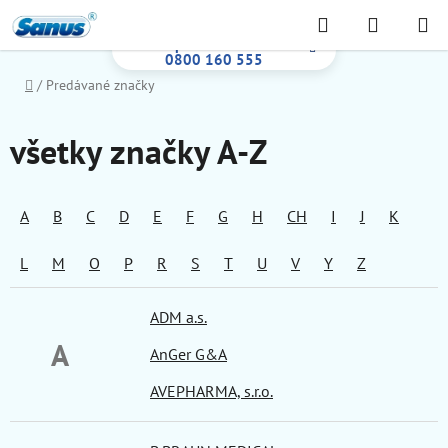
Prejsť
Hľadať
NÁKUP
na
Bezplatná infolinka:
KOŠÍK
obsah
0800 160 555
Domov
/
Predávané značky
všetky značky A-Z
A
B
C
D
E
F
G
H
CH
I
J
K
L
M
O
P
R
S
T
U
V
Y
Z
ADM a.s.
A
AnGer G&A
AVEPHARMA, s.r.o.