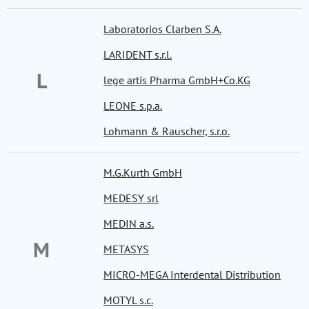
Laboratorios Clarben S.A.
LARIDENT s.r.l.
L
lege artis Pharma GmbH+Co.KG
LEONE s.p.a.
Lohmann & Rauscher, s.r.o.
M.G.Kurth GmbH
MEDESY srl
MEDIN a.s.
M
METASYS
MICRO-MEGA Interdental Distribution
MOTYL s.c.