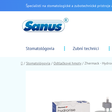
Prejsť
Špecialisti na stomatologické a zubotechnické prístroje 
na
obsah
Stomatológovia
Zubní technici
Domov
/
Stomatológovia
/
Odtlačkové hmoty
/
Zhermack - Hydror