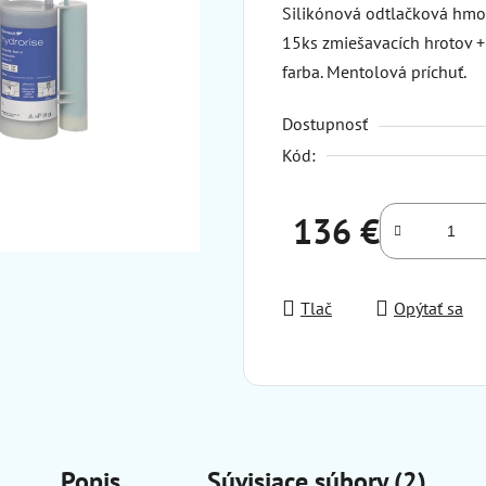
Silikónová odtlačková hmot
15ks zmiešavacích hrotov +
farba. Mentolová príchuť.
Dostupnosť
Kód:
136 €
Jednotková cena:
Tlač
Opýtať sa
Popis
Súvisiace súbory (2)