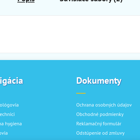
igácia
Dokumenty
ológovia
Ochrana osobných údajov
echnici
Obchodné podmienky
na hygiena
Reklamačný formulár
ovia
Odstúpenie od zmluvy