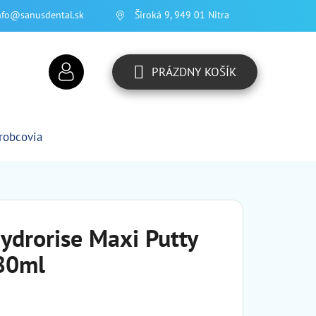
nfo@sanusdental.sk
Široká 9, 949 01 Nitra
PRÁZDNY KOŠÍK
NÁKUPNÝ
KOŠÍK
robcovia
ydrorise Maxi Putty
380ml