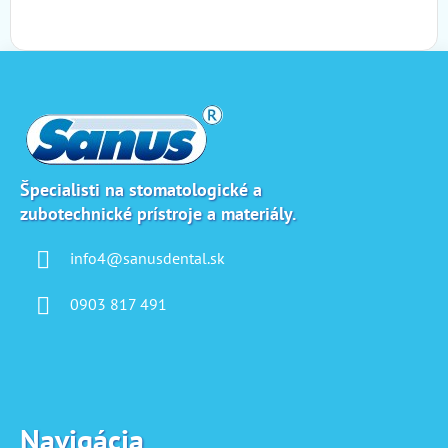
Z
á
p
ä
t
i
Špecialisti na stomatologické a
zubotechnické prístroje a materiály.
e
info4@sanusdental.sk
0903 817 491
Navigácia