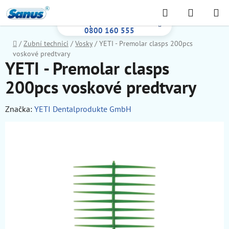
Prejsť
Hľadať
NÁKUP
na
Bezplatná infolinka:
KOŠÍK
obsah
0800 160 555
Domov
/
Zubní technici
/
Vosky
/
YETI - Premolar clasps 200pcs
voskové predtvary
YETI - Premolar clasps
200pcs voskové predtvary
Značka:
YETI Dentalprodukte GmbH