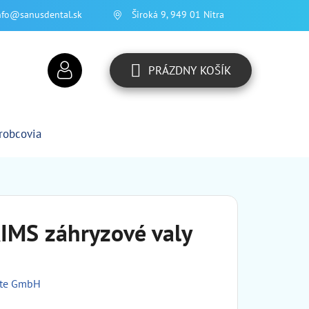
nfo@sanusdental.sk
Široká 9, 949 01 Nitra
PRÁZDNY KOŠÍK
NÁKUPNÝ
KOŠÍK
robcovia
RIMS záhryzové valy
kte GmbH