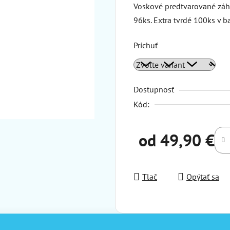
Voskové predtvarované záhr
96ks. Extra tvrdé 100ks v ba
Príchuť
Dostupnosť
Kód:
od
49,90 €
Jednotková cena:
Tlač
Opýtať sa