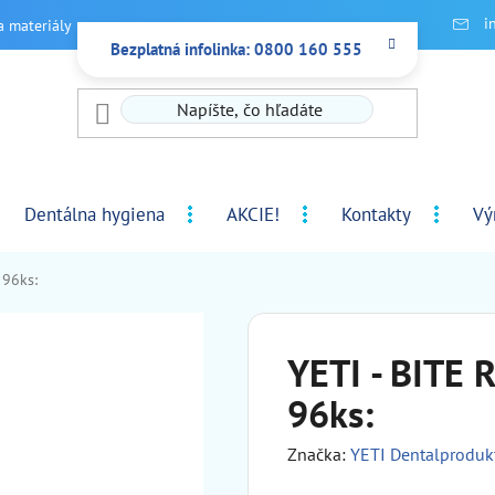
i
a materiály
Bezplatná infolinka: 0800 160 555
Dentálna hygiena
AKCIE!
Kontakty
Vý
 96ks:
YETI - BITE 
96ks:
Značka:
YETI Dentalprodu