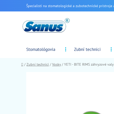
Prejsť
Špecialisti na stomatologické a zubotechnické prístroje 
na
obsah
Stomatológovia
Zubní technici
Domov
/
Zubní technici
/
Vosky
/
YETI - BITE RIMS záhryzové valy