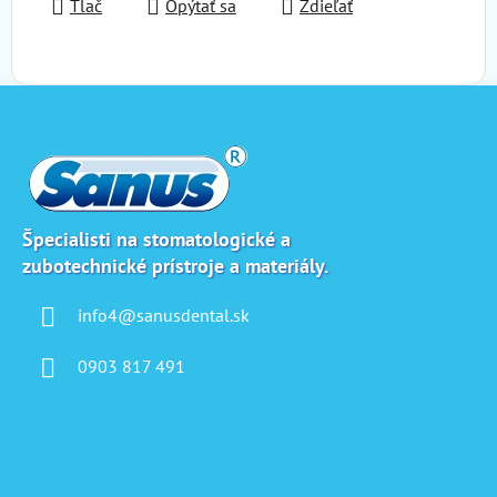
Tlač
Opýtať sa
Zdieľať
Z
á
p
ä
t
i
Špecialisti na stomatologické a
zubotechnické prístroje a materiály.
e
info4@sanusdental.sk
0903 817 491