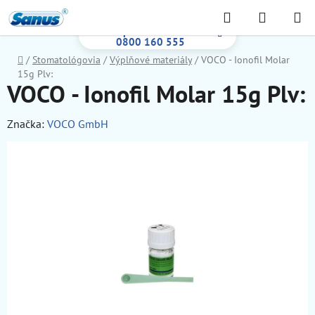
Prejsť
Hľadať
NÁKUP
na
Bezplatná infolinka:
KOŠÍK
obsah
0800 160 555
Domov
/
Stomatológovia
/
Výplňové materiály
/
VOCO - Ionofil Molar
15g Plv:
VOCO - Ionofil Molar 15g Plv:
Značka:
VOCO GmbH