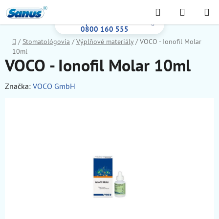
Prejsť
Hľadať
NÁKUP
na
Bezplatná infolinka:
KOŠÍK
obsah
0800 160 555
Domov
/
Stomatológovia
/
Výplňové materiály
/
VOCO - Ionofil Molar
10ml
VOCO - Ionofil Molar 10ml
Značka:
VOCO GmbH