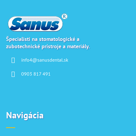
Z
á
p
ä
t
i
Špecialisti na stomatologické a
zubotechnické prístroje a materiály.
e
info4@sanusdental.sk
0903 817 491
Navigácia