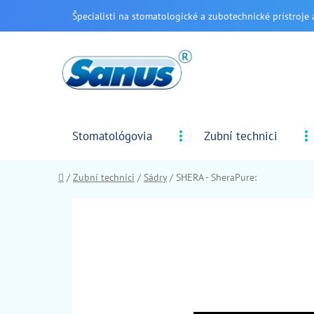
Prejsť
Špecialisti na stomatologické a zubotechnické prístroje 
na
obsah
Stomatológovia
Zubní technici
Domov
/
Zubní technici
/
Sádry
/
SHERA - SheraPure: