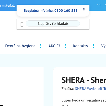
i
a materiály
Bezplatná infolinka: 0800 160 555
Dentálna hygiena
AKCIE!
Kontakty
Vý
SHERA - Sher
Značka:
SHERA Werkstoff-
Super tvrdá univerzálna sad