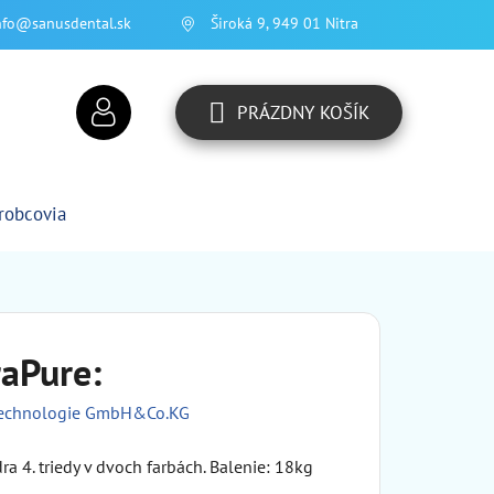
nfo@sanusdental.sk
Široká 9, 949 01 Nitra
PRÁZDNY KOŠÍK
NÁKUPNÝ
KOŠÍK
robcovia
aPure:
Technologie GmbH&Co.KG
ra 4. triedy v dvoch farbách. Balenie: 18kg