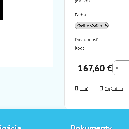
(6x3kg).
Farba
Dostupnosť
Kód:
167,60 €
Jednotková cena:
Tlač
Opýtať sa
igácia
Dokumenty