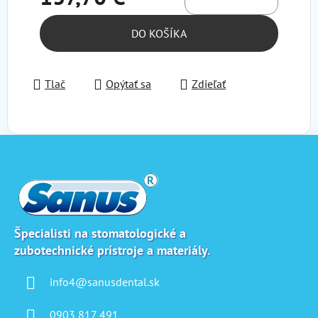
Jednotková cena:
DO KOŠÍKA
Tlač
Opýtať sa
Zdieľať
Z
á
p
ä
t
i
Špecialisti na stomatologické a
zubotechnické prístroje a materiály.
e
info4@sanusdental.sk
0903 817 491