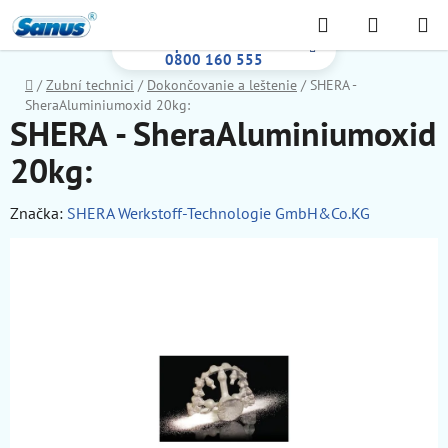
Prejsť
Hľadať
NÁKUP
na
Bezplatná infolinka:
KOŠÍK
obsah
0800 160 555
Domov
/
Zubní technici
/
Dokončovanie a leštenie
/
SHERA -
SheraAluminiumoxid 20kg:
SHERA - SheraAluminiumoxid
20kg:
Značka:
SHERA Werkstoff-Technologie GmbH&Co.KG