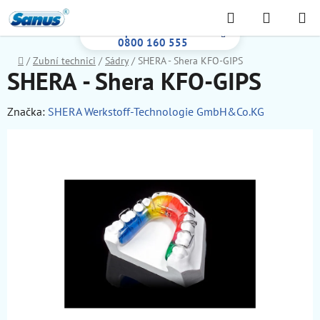
Prejsť
Hľadať
NÁKUP
na
Bezplatná infolinka:
KOŠÍK
obsah
0800 160 555
Domov
/
Zubní technici
/
Sádry
/
SHERA - Shera KFO-GIPS
SHERA - Shera KFO-GIPS
Značka:
SHERA Werkstoff-Technologie GmbH&Co.KG