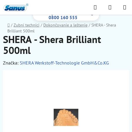
Prejsť
Hľadať
NÁKUP
na
Bezplatná infolinka:
KOŠÍK
obsah
0800 160 555
Domov
/
Zubní technici
/
Dokončovanie a leštenie
/
SHERA - Shera
Brilliant 500ml
SHERA - Shera Brilliant
500ml
Značka:
SHERA Werkstoff-Technologie GmbH&Co.KG