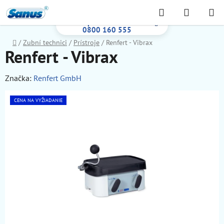
Prejsť
Hľadať
NÁKUP
na
Bezplatná infolinka:
KOŠÍK
obsah
0800 160 555
Domov
/
Zubní technici
/
Prístroje
/
Renfert - Vibrax
Renfert - Vibrax
Značka:
Renfert GmbH
CENA NA VYŽIADANIE