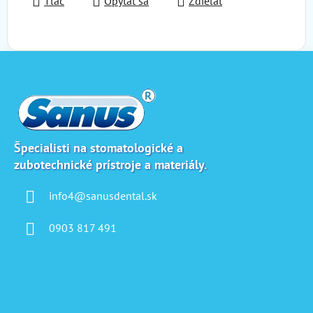
Tlač
Opýtať sa
Zdieľať
Z
á
p
ä
t
i
Špecialisti na stomatologické a
zubotechnické prístroje a materiály.
e
info4@sanusdental.sk
0903 817 491