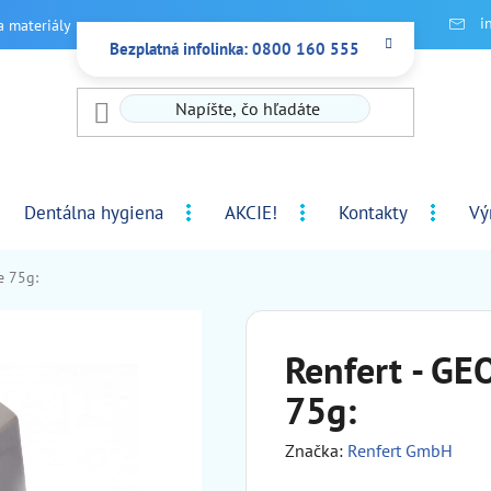
i
a materiály
Bezplatná infolinka: 0800 160 555
Dentálna hygiena
AKCIE!
Kontakty
Vý
e 75g:
Renfert - GE
75g:
Značka:
Renfert GmbH