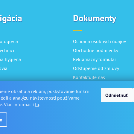
igácia
Dokumenty
ológovia
Ochrana osobných údajov
echnici
Obchodné podmienky
na hygiena
Reklamačný formulár
ovia
Odstúpenie od zmluvy
Kontaktujte nás
Doručenie
enie obsahu a reklám, poskytovanie funkcií
Odmietnuť
édií a analýzu návštevnosti používame
e. Viac informácií
tu
.
e
ené.
Upraviť nastavenie cookies