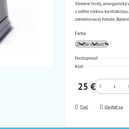
Stredne tvrdý, anorganický
s veľmi nízkou kontrakciou.
zatmelovacej hmote. Baleni
Farba
Dostupnosť
Kód:
25 €
Jednotková cena:
Tlač
Opýtať sa