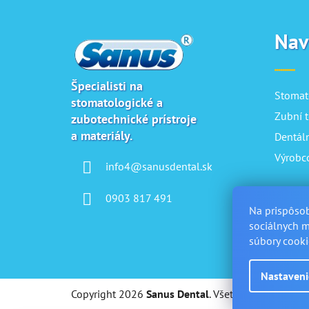
Z
á
Nav
p
ä
Špecialisti na
t
Stomat
stomatologické a
i
Zubní t
zubotechnické prístroje
e
a materiály.
Dentál
Výrobc
info4@sanusdental.sk
0903 817 491
Na prispôsob
sociálnych m
súbory cooki
Nastaveni
Copyright 2026
Sanus Dental
. Všetky práva vyhrad