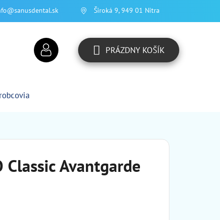
nfo@sanusdental.sk
Široká 9, 949 01 Nitra
PRÁZDNY KOŠÍK
NÁKUPNÝ
KOŠÍK
robcovia
O Classic Avantgarde