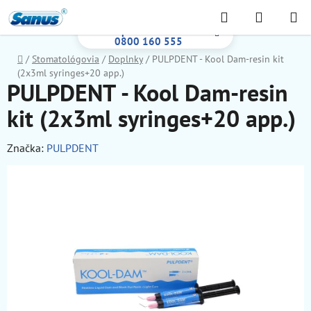
Prejsť
Hľadať
NÁKUP
na
Bezplatná infolinka:
KOŠÍK
obsah
0800 160 555
Domov
/
Stomatológovia
/
Doplnky
/
PULPDENT - Kool Dam-resin kit
(2x3ml syringes+20 app.)
PULPDENT - Kool Dam-resin
kit (2x3ml syringes+20 app.)
Značka:
PULPDENT