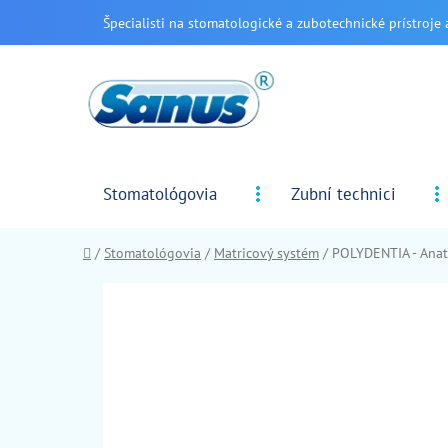
Prejsť
Špecialisti na stomatologické a zubotechnické prístroje 
na
obsah
Stomatológovia
Zubní technici
Domov
/
Stomatológovia
/
Matricový systém
/
POLYDENTIA - Anat