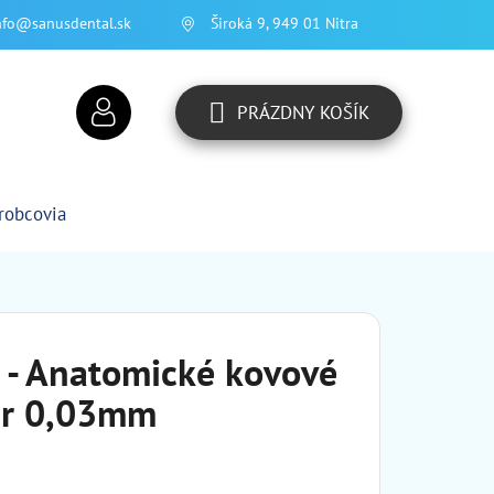
nfo@sanusdental.sk
Široká 9, 949 01 Nitra
PRÁZDNY KOŠÍK
NÁKUPNÝ
KOŠÍK
robcovia
- Anatomické kovové
ar 0,03mm