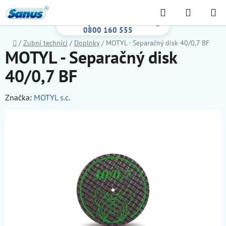
Prejsť
Hľadať
NÁKUP
na
Bezplatná infolinka:
KOŠÍK
obsah
0800 160 555
Domov
/
Zubní technici
/
Doplnky
/
MOTYL - Separačný disk 40/0,7 BF
MOTYL - Separačný disk
40/0,7 BF
Značka:
MOTYL s.c.