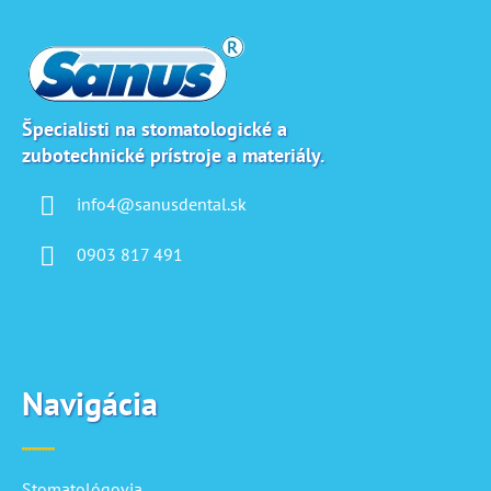
á
p
ä
t
i
Špecialisti na stomatologické a
zubotechnické prístroje a materiály.
e
info4@sanusdental.sk
0903 817 491
Navigácia
Stomatológovia