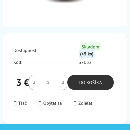
Skladom
Dostupnosť
(>5 ks)
Kód:
37052
3 €
DO KOŠÍKA
Jednotková cena:
Tlač
Opýtať sa
Zdieľať
Z