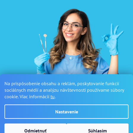
Na prispôsobenie obsahu a reklám, poskytovanie funkcií
sociálnych médií a analýzu návštevnosti používame súbory
cookie. Viac informácií
tu
.
Nastavenie
Vytvoril Shoptet
a
Adatelier
Odmietnuť
Súhlasím
Copyright 2026
Sanus Dental
. Všetky práva vyhradené.