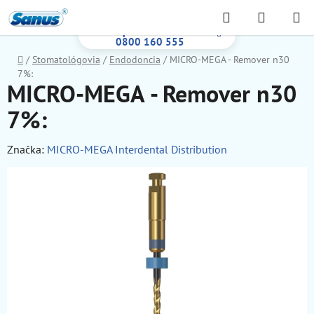
Prejsť
Hľadať
NÁKUP
na
Bezplatná infolinka:
KOŠÍK
obsah
0800 160 555
Domov
/
Stomatológovia
/
Endodoncia
/
MICRO-MEGA - Remover n30
7%:
MICRO-MEGA - Remover n30
7%:
Značka:
MICRO-MEGA Interdental Distribution