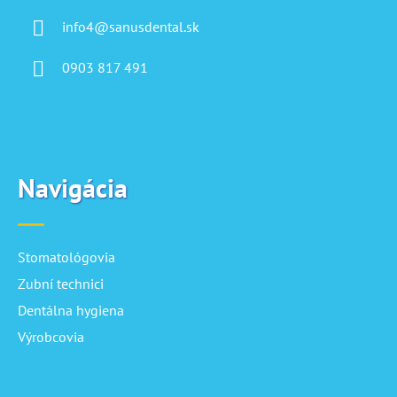
info4@sanusdental.sk
0903 817 491
Navigácia
Stomatológovia
Zubní technici
Dentálna hygiena
Výrobcovia