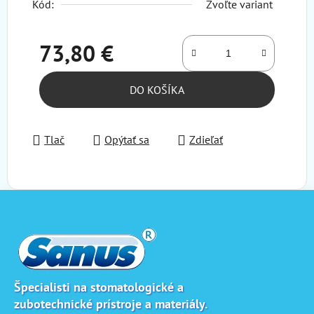
Kód:
Zvoľte variant
73,80 €
Jednotková cena:
DO KOŠÍKA
Tlač
Opýtať sa
Zdieľať
Z
á
p
ä
t
i
Špecialisti na stomatologické a
zubotechnické prístroje a materiály.
e