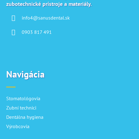
zubotechnické prístroje a materiály.
e
info4@sanusdental.sk
0903 817 491
Navigácia
Stomatológovia
Zubní technici
Dentálna hygiena
Výrobcovia