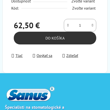
Dostupnosť
Zvoľte variant
Kód:
Zvoľte variant
62,50 €
Jednotková cena:
DO KOŠÍKA
Tlač
Opýtať sa
Zdieľať
Z
á
p
ä
t
i
Špecialisti na stomatologické a