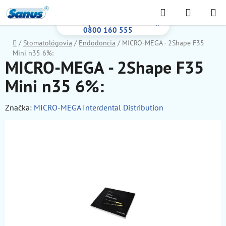
Prejsť
Hľadať
NÁKUP
na
Bezplatná infolinka:
KOŠÍK
obsah
0800 160 555
Domov
/
Stomatológovia
/
Endodoncia
/
MICRO-MEGA - 2Shape F35
Mini n35 6%:
MICRO-MEGA - 2Shape F35
Mini n35 6%:
Značka:
MICRO-MEGA Interdental Distribution