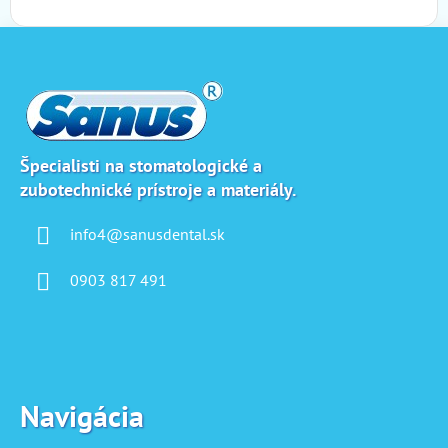
Z
á
p
ä
t
i
Špecialisti na stomatologické a
zubotechnické prístroje a materiály.
e
info4@sanusdental.sk
0903 817 491
Navigácia