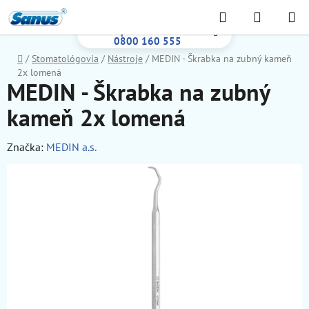
Prejsť
Hľadať
NÁKUP
na
Bezplatná infolinka:
KOŠÍK
obsah
0800 160 555
Domov
/
Stomatológovia
/
Nástroje
/
MEDIN - Škrabka na zubný kameň
2x lomená
MEDIN - Škrabka na zubný
kameň 2x lomená
Značka:
MEDIN a.s.