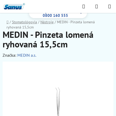
Prejsť
Hľadať
NÁKUP
na
Bezplatná infolinka:
KOŠÍK
obsah
0800 160 555
Domov
/
Stomatológovia
/
Nástroje
/
MEDIN - Pinzeta lomená
ryhovaná 15,5cm
MEDIN - Pinzeta lomená
ryhovaná 15,5cm
Značka:
MEDIN a.s.