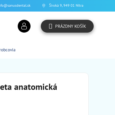
nfo@sanusdental.sk
Široká 9, 949 01 Nitra
PRÁZDNY KOŠÍK
NÁKUPNÝ
KOŠÍK
robcovia
zeta anatomická