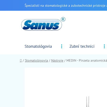
Prejsť
Špecialisti na stomatologické a zubotechnické prístroje 
na
obsah
Stomatológovia
Zubní technici
Domov
/
Stomatológovia
/
Nástroje
/
MEDIN - Pinzeta anatomick