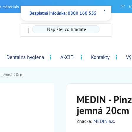
i
a materiály
Bezplatná infolinka: 0800 160 555
Dentálna hygiena
AKCIE!
Kontakty
Vý
á jemná 20cm
MEDIN - Pin
jemná 20cm
Značka:
MEDIN a.s.