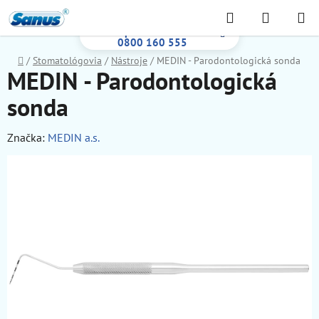
Prejsť
Hľadať
NÁKUP
na
Bezplatná infolinka:
KOŠÍK
obsah
0800 160 555
Domov
/
Stomatológovia
/
Nástroje
/
MEDIN - Parodontologická sonda
MEDIN - Parodontologická
sonda
Značka:
MEDIN a.s.