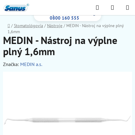
Prejsť
Hľadať
NÁKUP
na
Bezplatná infolinka:
KOŠÍK
obsah
0800 160 555
Domov
/
Stomatológovia
/
Nástroje
/
MEDIN - Nástroj na výplne plný
1,6mm
MEDIN - Nástroj na výplne
plný 1,6mm
Značka:
MEDIN a.s.