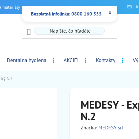
i
a materiály
Bezplatná infolinka: 0800 160 555
Dentálna hygiena
AKCIE!
Kontakty
Vý
cký N.2
MEDESY - Ex
N.2
Značka:
MEDESY srl