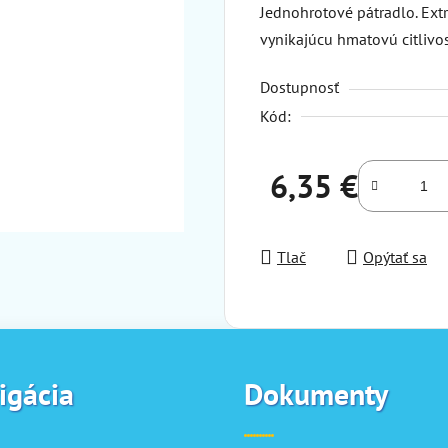
Jednohrotové pátradlo. Extr
vynikajúcu hmatovú citlivo
Dostupnosť
Kód:
6,35 €
Jednotková cena:
Tlač
Opýtať sa
igácia
Dokumenty