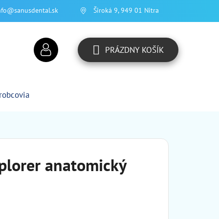
nfo@sanusdental.sk
Široká 9, 949 01 Nitra
PRÁZDNY KOŠÍK
NÁKUPNÝ
KOŠÍK
robcovia
plorer anatomický