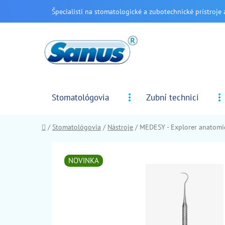
Prejsť
Špecialisti na stomatologické a zubotechnické prístroje 
na
obsah
Stomatológovia
Zubní technici
Domov
/
Stomatológovia
/
Nástroje
/
MEDESY - Explorer anatomi
NOVINKA