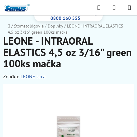
Prejsť
Hľadať
NÁKUP
na
Bezplatná infolinka:
KOŠÍK
obsah
0800 160 555
Domov
/
Stomatológovia
/
Doplnky
/
LEONE - INTRAORAL ELASTICS
4,5 oz 3/16" green 100ks mačka
LEONE - INTRAORAL
ELASTICS 4,5 oz 3/16" green
100ks mačka
Značka:
LEONE s.p.a.