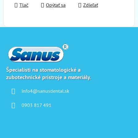
Tlač
Opýtať sa
Zdieľať
Z
á
p
ä
t
i
Špecialisti na stomatologické a
zubotechnické prístroje a materiály.
e
info4@sanusdental.sk
0903 817 491