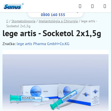
Prejsť
Hľadať
NÁKUP
na
Bezplatná infolinka:
KOŠÍK
obsah
0800 160 555
Domov
/
Stomatológovia
/
Implantológia a Chirurgia
/
lege artis -
Socketol 2x1,5g
lege artis - Socketol 2x1,5g
Značka:
lege artis Pharma GmbH+Co.KG