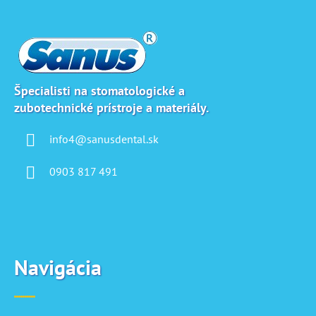
Z
á
p
ä
t
i
Špecialisti na stomatologické a
zubotechnické prístroje a materiály.
e
info4@sanusdental.sk
0903 817 491
Navigácia