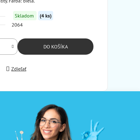
íty. Farba: biela.
Skladom
(4 ks)
2064
DO KOŠÍKA
Zdieľať