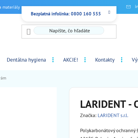
i
a materiály
Bezplatná infolinka: 0800 160 555
Dentálna hygiena
AKCIE!
Kontakty
Vý
 rám
LARIDENT - O
Značka:
LARIDENT s.r.l.
Polykarbonátový ochranný št