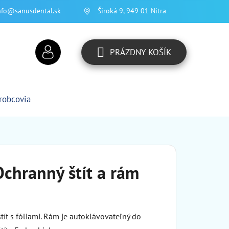
nfo@sanusdental.sk
Široká 9, 949 01 Nitra
PRÁZDNY KOŠÍK
NÁKUPNÝ
KOŠÍK
robcovia
chranný štít a rám
ít s fóliami. Rám je autoklávovateľný do