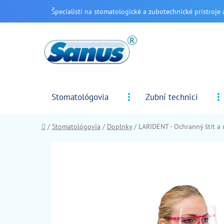
Prejsť
Špecialisti na stomatologické a zubotechnické prístroje 
na
obsah
Stomatológovia
Zubní technici
Domov
/
Stomatológovia
/
Doplnky
/
LARIDENT - Ochranný štít a