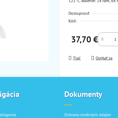
121°C. Balenie: 1x rám, 6x št
Dostupnosť
Kód:
37,70 €
Jednotková cena:
Tlač
Opýtať sa
igácia
Dokumenty
ológovia
Ochrana osobných údajov