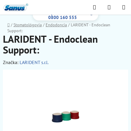
Prejsť
Hľadať
NÁKUP
na
Bezplatná infolinka:
KOŠÍK
obsah
0800 160 555
Domov
/
Stomatológovia
/
Endodoncia
/
LARIDENT - Endoclean
Support:
LARIDENT - Endoclean
Support:
Značka:
LARIDENT s.r.l.