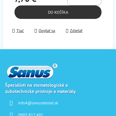
Jednotková cena:
DO KOŠÍKA
Tlač
Opýtať sa
Zdieľať
Z
á
p
ä
t
i
Špecialisti na stomatologické a
zubotechnické prístroje a materiály.
e
info4@sanusdental.sk
0903 817 491