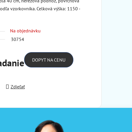
adla 40 cm, nerezová podnož, povrchová
podľa vzorkovníka. Celková výška: 1150 -
Na objednávku
30754
adanie
DOPYT NA CENU
Zdieľať