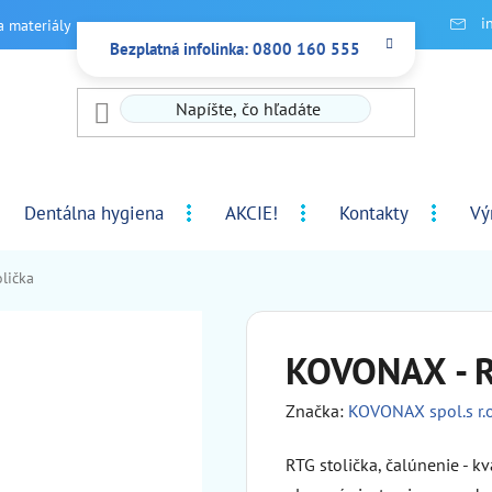
i
a materiály
Bezplatná infolinka: 0800 160 555
Dentálna hygiena
AKCIE!
Kontakty
Vý
lička
KOVONAX - R
Značka:
KOVONAX spol.s r.o
RTG stolička, čalúnenie - k