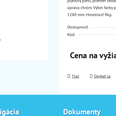
plynový piest, priemer sed
úprava chróm. Výber farby 
1280 mm. Hmotnosť 9kg.
Dostupnosť
Kód:
Cena na vyži
Tlač
Opýtať sa
igácia
Dokumenty