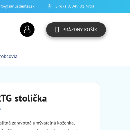
nfo@sanusdental.sk
Široká 9, 949 01 Nitra
PRÁZDNY KOŠÍK
NÁKUPNÝ
KOŠÍK
robcovia
TG stolička
.
valitná zdravotná umývateľná koženka,