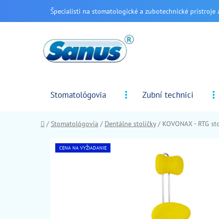
Prejsť
Špecialisti na stomatologické a zubotechnické prístroje 
na
obsah
Stomatológovia
Zubní technici
Domov
/
Stomatológovia
/
Dentálne stoličky
/
KOVONAX - RTG sto
CENA NA VYŽIADANIE