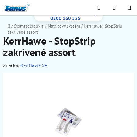
Prejsť
Hľadať
NÁKUP
na
Bezplatná infolinka:
KOŠÍK
obsah
0800 160 555
Domov
/
Stomatológovia
/
Matricový systém
/
KerrHawe - StopStrip
zakrivené assort
KerrHawe - StopStrip
zakrivené assort
Značka:
KerrHawe SA