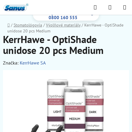
Prejsť
Hľadať
NÁKUP
na
Bezplatná infolinka:
KOŠÍK
obsah
0800 160 555
Domov
/
Stomatológovia
/
Výplňové materiály
/
KerrHawe - OptiShade
unidose 20 pcs Medium
KerrHawe - OptiShade
unidose 20 pcs Medium
Značka:
KerrHawe SA