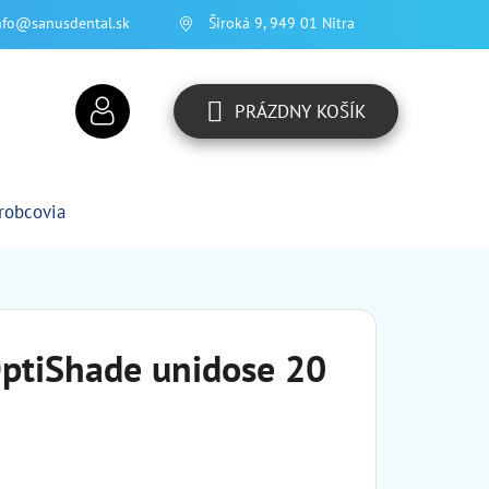
nfo@sanusdental.sk
Široká 9, 949 01 Nitra
PRÁZDNY KOŠÍK
NÁKUPNÝ
KOŠÍK
robcovia
OptiShade unidose 20