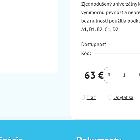
Zjednodušený univerzálny k
výnimočnú pevnosť a neprek
bez nutnosti použitia podk
A1, B1, B2, C1, D2.
Dostupnosť
Kód:
63 €
Jednotková cena:
Tlač
Opýtať sa
igácia
Dokumenty