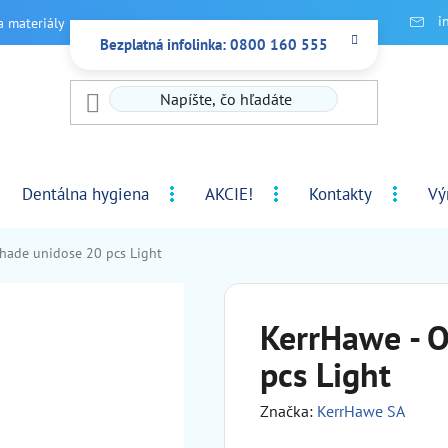
i
a materiály
Bezplatná infolinka: 0800 160 555
Dentálna hygiena
AKCIE!
Kontakty
Vý
hade unidose 20 pcs Light
KerrHawe - 
pcs Light
Značka:
KerrHawe SA