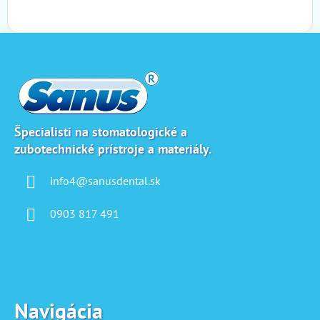
Z
á
p
ä
t
i
Špecialisti na stomatologické a
zubotechnické prístroje a materiály.
e
info4@sanusdental.sk
0903 817 491
Navigácia