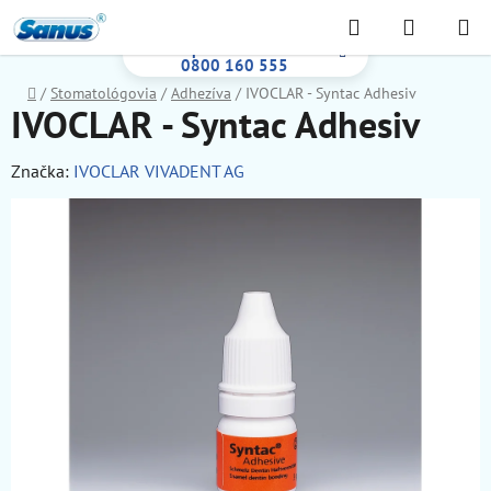
Prejsť
Hľadať
NÁKUP
na
Bezplatná infolinka:
KOŠÍK
obsah
0800 160 555
Domov
/
Stomatológovia
/
Adhezíva
/
IVOCLAR - Syntac Adhesiv
IVOCLAR - Syntac Adhesiv
Značka:
IVOCLAR VIVADENT AG