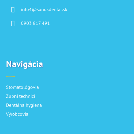
info4@sanusdental.sk
0903 817 491
Navigácia
Stomatológovia
Zubní technici
Dentálna hygiena
Výrobcovia