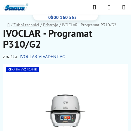
Prejsť
Hľadať
NÁKUP
na
Bezplatná infolinka:
KOŠÍK
obsah
0800 160 555
Domov
/
Zubní technici
/
Prístroje
/
IVOCLAR - Programat P310/G2
IVOCLAR - Programat
P310/G2
Značka:
IVOCLAR VIVADENT AG
CENA NA VYŽIADANIE