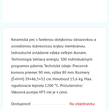
Keramická pec s farebnou dotykovou obrazovkou a
osvedčenou klávesnicou krytou membránou.
Jednoduché ovládanie vďaka veľkým ikonám.
Technológia šetriaca energiu. 300 individuálnych
programov pálenia. Technické údaje: Pracovná
komora priemer 90 mm, výška 80 mm. Rozmery
(Š×H×V) 39×46,5×32 cm. Hmotnosť 15,6 kg. Max.
vypaľovacia teplota 1200 °C. Príslušenstvo:
Vákuová pumpa VP3 nie je v cene.
Dostupnosť
Na objednávku