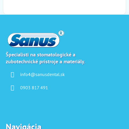
Z
á
p
ä
t
i
Špecialisti na stomatologické a
zubotechnické prístroje a materiály.
e
info4@sanusdental.sk
0903 817 491
Navigácia