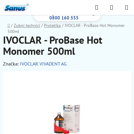
Prejsť
Hľadať
NÁKUP
na
Bezplatná infolinka:
KOŠÍK
obsah
0800 160 555
Domov
/
Zubní technici
/
Protetika
/
IVOCLAR - ProBase Hot Monomer
500ml
IVOCLAR - ProBase Hot
Monomer 500ml
Značka:
IVOCLAR VIVADENT AG