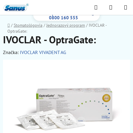
Prejsť
Hľadať
NÁKUP
na
Bezplatná infolinka:
KOŠÍK
obsah
0800 160 555
Domov
/
Stomatológovia
/
Jednorazový program
/
IVOCLAR -
OptraGate:
IVOCLAR - OptraGate:
Značka:
IVOCLAR VIVADENT AG