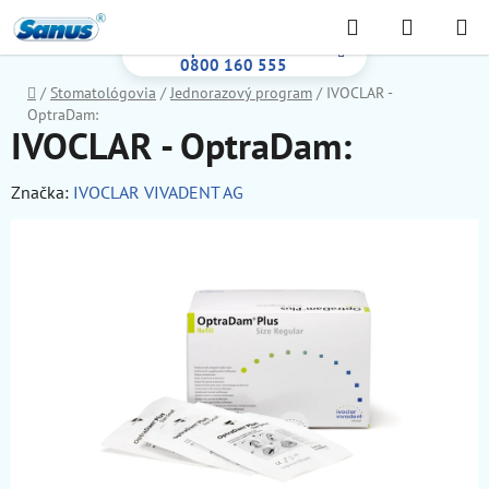
Prejsť
Hľadať
NÁKUP
na
Bezplatná infolinka:
KOŠÍK
obsah
0800 160 555
Domov
/
Stomatológovia
/
Jednorazový program
/
IVOCLAR -
OptraDam:
IVOCLAR - OptraDam:
Značka:
IVOCLAR VIVADENT AG