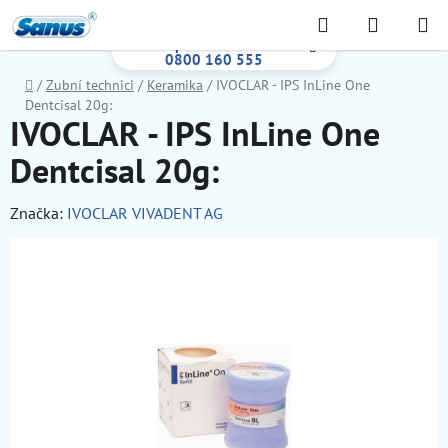
Prejsť
Hľadať
NÁKUP
na
Bezplatná infolinka:
KOŠÍK
obsah
0800 160 555
Domov
/
Zubní technici
/
Keramika
/
IVOCLAR - IPS InLine One
Dentcisal 20g:
IVOCLAR - IPS InLine One
Dentcisal 20g:
Značka:
IVOCLAR VIVADENT AG