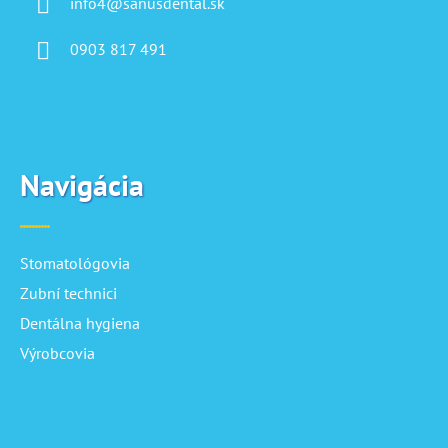
info4@sanusdental.sk
0903 817 491
Navigácia
Stomatológovia
Zubní technici
Dentálna hygiena
Výrobcovia