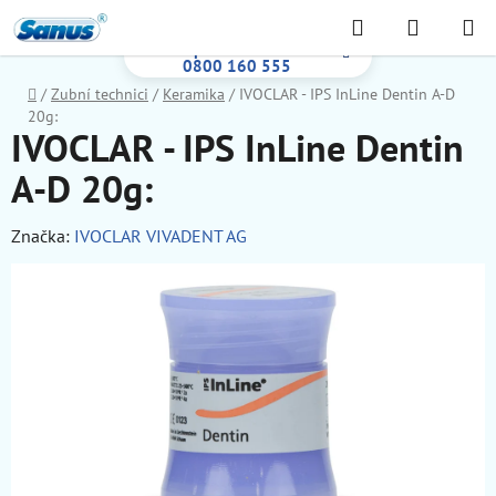
Prejsť
Hľadať
NÁKUP
na
Bezplatná infolinka:
KOŠÍK
obsah
0800 160 555
Domov
/
Zubní technici
/
Keramika
/
IVOCLAR - IPS InLine Dentin A-D
20g:
IVOCLAR - IPS InLine Dentin
A-D 20g:
Značka:
IVOCLAR VIVADENT AG