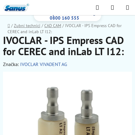
Prejsť
Hľadať
NÁKUP
na
Bezplatná infolinka:
KOŠÍK
obsah
0800 160 555
Domov
/
Zubní technici
/
CAD CAM
/
IVOCLAR - IPS Empress CAD for
CEREC and inLab LT I12:
IVOCLAR - IPS Empress CAD
for CEREC and inLab LT I12:
Značka:
IVOCLAR VIVADENT AG