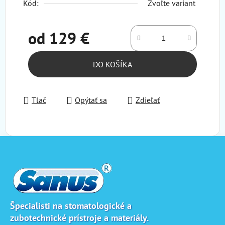
Kód:
Zvoľte variant
od
129 €
Jednotková cena:
DO KOŠÍKA
Tlač
Opýtať sa
Zdieľať
Z
á
p
ä
t
i
Špecialisti na stomatologické a
zubotechnické prístroje a materiály.
e