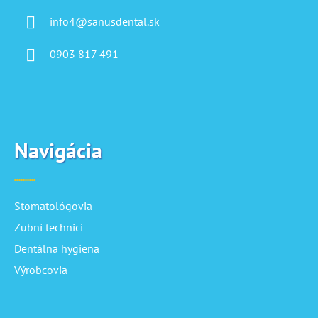
info4@sanusdental.sk
0903 817 491
Navigácia
Stomatológovia
Zubní technici
Dentálna hygiena
Výrobcovia