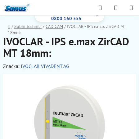
Prejsť
Hľadať
NÁKUP
na
Bezplatná infolinka:
KOŠÍK
obsah
0800 160 555
Domov
/
Zubní technici
/
CAD CAM
/
IVOCLAR - IPS e.max ZirCAD MT
18mm:
IVOCLAR - IPS e.max ZirCAD
MT 18mm:
Značka:
IVOCLAR VIVADENT AG