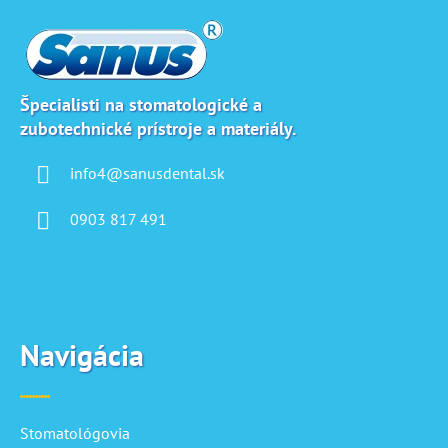
á
p
ä
t
i
Špecialisti na stomatologické a
zubotechnické prístroje a materiály.
e
info4@sanusdental.sk
0903 817 491
Navigácia
Stomatológovia