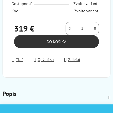
Dostupnosť
Zvoľte variant
Kód:
Zvoľte variant
319 €
Jednotková cena:
DO KOŠÍKA
Tlač
Opýtať sa
Zdieľať
Popis
Z