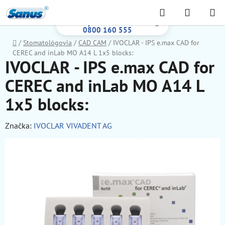
Prejsť
Hľadať
NÁKUP
na
Bezplatná infolinka:
KOŠÍK
obsah
0800 160 555
Domov
/
Stomatológovia
/
CAD CAM
/
IVOCLAR - IPS e.max CAD for
CEREC and inLab MO A14 L 1x5 blocks:
IVOCLAR - IPS e.max CAD for
CEREC and inLab MO A14 L
1x5 blocks:
Značka:
IVOCLAR VIVADENT AG