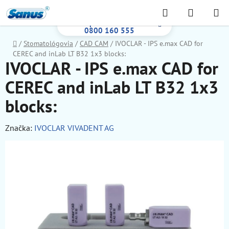
Prejsť
Hľadať
NÁKUP
na
Bezplatná infolinka:
KOŠÍK
obsah
0800 160 555
Domov
/
Stomatológovia
/
CAD CAM
/
IVOCLAR - IPS e.max CAD for
CEREC and inLab LT B32 1x3 blocks:
IVOCLAR - IPS e.max CAD for
CEREC and inLab LT B32 1x3
blocks:
Značka:
IVOCLAR VIVADENT AG