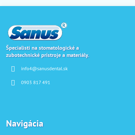
Z
á
p
ä
t
i
Špecialisti na stomatologické a
zubotechnické prístroje a materiály.
e
info4@sanusdental.sk
0903 817 491
Navigácia