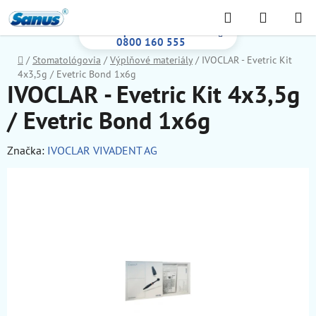
Prejsť
Hľadať
NÁKUP
na
Bezplatná infolinka:
KOŠÍK
obsah
0800 160 555
Domov
/
Stomatológovia
/
Výplňové materiály
/
IVOCLAR - Evetric Kit
4x3,5g / Evetric Bond 1x6g
IVOCLAR - Evetric Kit 4x3,5g
/ Evetric Bond 1x6g
Značka:
IVOCLAR VIVADENT AG