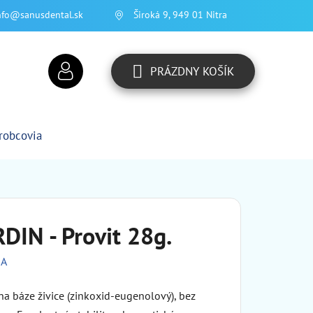
nfo@sanusdental.sk
Široká 9, 949 01 Nitra
PRÁZDNY KOŠÍK
NÁKUPNÝ
KOŠÍK
robcovia
IN - Provit 28g.
SA
na báze živice (zinkoxid-eugenolový), bez