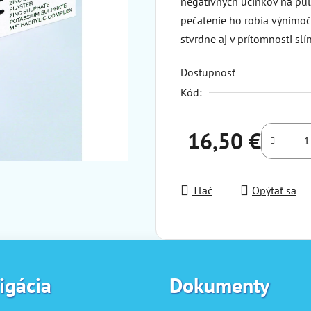
negatívnych účinkov na pulp
pečatenie ho robia výnimoč
stvrdne aj v prítomnosti slí
Dostupnosť
Kód:
16,50 €
Jednotková cena:
Tlač
Opýtať sa
igácia
Dokumenty