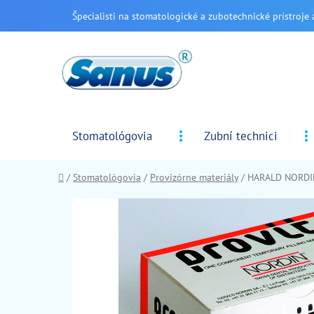
Prejsť
Špecialisti na stomatologické a zubotechnické prístroje 
na
obsah
Stomatológovia
Zubní technici
Domov
/
Stomatológovia
/
Provizórne materiály
/
HARALD NORDIN 