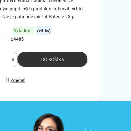
u. Excelentná stabilita a hermetické
ným popri iných produktoch. Provit rýchlo
n. Nie je potrebné miešať. Balenie 28g.
Skladom
(>5 ks)
14483
DO KOŠÍKA
Zdieľať