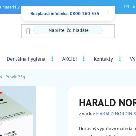
i
a materiály
Bezplatná infolinka: 0800 160 555
Dentálna hygiena
AKCIE!
Kontakty
Vý
- Provit 28g.
HARALD NORD
Značka:
HARALD NORDIN 
Dočasný výplňový materiál 