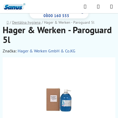
Prejsť
Hľadať
NÁKUP
na
Bezplatná infolinka:
KOŠÍK
obsah
0800 160 555
Domov
/
Dentálna hygiena
/
Hager & Werken - Paroguard 5l
Hager & Werken - Paroguard
5l
Značka:
Hager & Werken GmbH & Co.KG