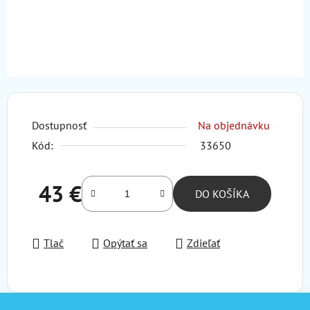
Dostupnosť
Na objednávku
Kód:
33650
43 €
DO KOŠÍKA
Jednotková cena:
Tlač
Opýtať sa
Zdieľať
Z