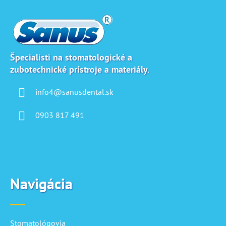
á
p
ä
t
i
Špecialisti na stomatologické a
zubotechnické prístroje a materiály.
e
info4@sanusdental.sk
0903 817 491
Navigácia
Stomatológovia