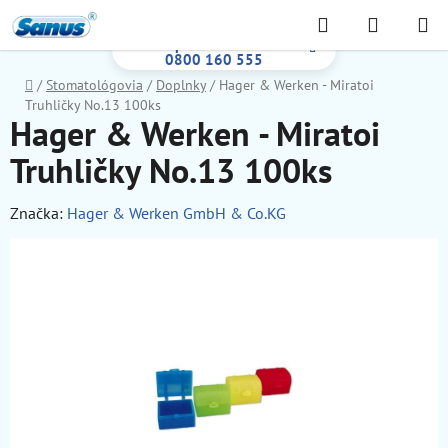
Prejsť
Hľadať
NÁKUP
na
Bezplatná infolinka:
KOŠÍK
obsah
0800 160 555
Domov
/
Stomatológovia
/
Doplnky
/
Hager & Werken - Miratoi
Truhličky No.13 100ks
Hager & Werken - Miratoi
Truhličky No.13 100ks
Značka:
Hager & Werken GmbH & Co.KG