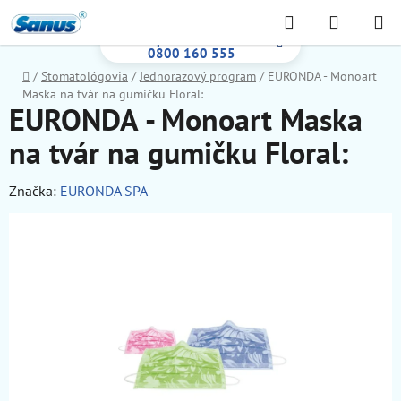
Prejsť
Hľadať
NÁKUP
na
Bezplatná infolinka:
KOŠÍK
obsah
0800 160 555
Domov
/
Stomatológovia
/
Jednorazový program
/
EURONDA - Monoart
Maska na tvár na gumičku Floral:
EURONDA - Monoart Maska
na tvár na gumičku Floral:
Značka:
EURONDA SPA