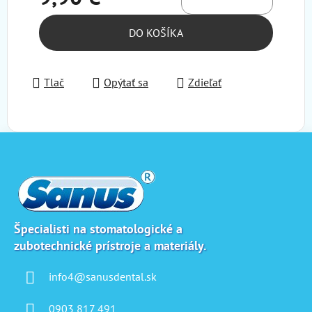
Jednotková cena:
DO KOŠÍKA
Tlač
Opýtať sa
Zdieľať
Z
á
p
ä
t
i
Špecialisti na stomatologické a
zubotechnické prístroje a materiály.
e
info4@sanusdental.sk
0903 817 491